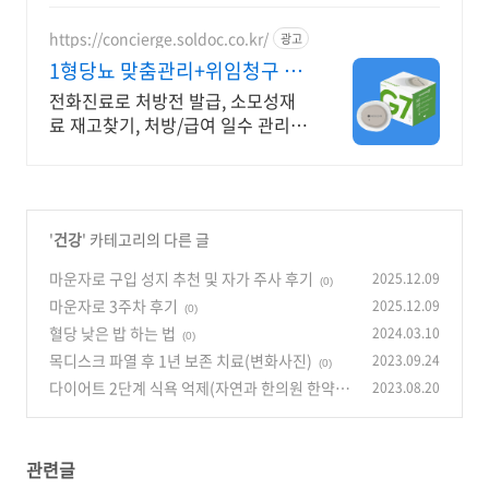
면 로켓배송으로 받아보세요.
https://concierge.soldoc.co.kr/
광고
1형당뇨 맞춤관리+위임청구 복
잡한 청구 절차 ZERO
전화진료로 처방전 발급, 소모성재
료 재고찾기, 처방/급여 일수 관리
도와드립니다.
'
건강
' 카테고리의 다른 글
마운자로 구입 성지 추천 및 자가 주사 후기
2025.12.09
(0)
마운자로 3주차 후기
2025.12.09
(0)
혈당 낮은 밥 하는 법
2024.03.10
(0)
목디스크 파열 후 1년 보존 치료(변화사진)
2023.09.24
(0)
다이어트 2단계 식욕 억제(자연과 한의원 한약)
2023.08.20
(0)
관련글