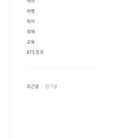
역사
여행
취미
경제
교육
BTS 정국
최근글
인기글