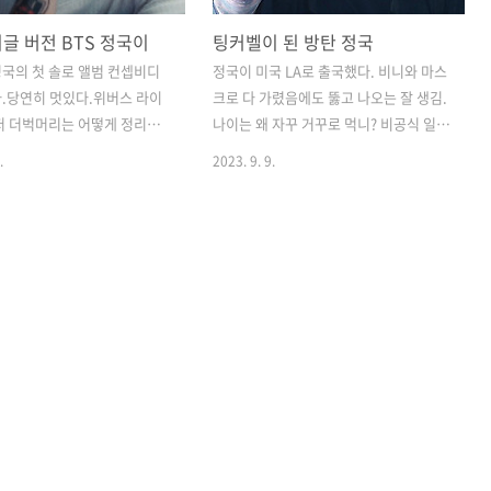
글 버전 BTS 정국이
팅커벨이 된 방탄 정국
 정국의 첫 솔로 앨범 컨셉비디
정국이 미국 LA로 출국했다. 비니와 마스
.당연히 멋있다.위버스 라이
크로 다 가렸음에도 뚫고 나오는 잘 생김.
저 더벅머리는 어떻게 정리할
나이는 왜 자꾸 거꾸로 먹니? 비공식 일정
었는데 그냥 베이펌 느낌으로
이어서 비교적 조용한 출국~ 하지만 정국
.
2023. 9. 9.
BTS 정국이상하게 잘 어울린
이만 찍기로 유명한 유명 아미님들이 총
스 자켓 사진보다 더 독특하고
출동하여 많은 사진과 영상이 돌아다니는
굴은 천상 곱고 귀여운데 이상
중이다.숨만 쉬어도 이슈가 되는 우주 대
다. 남자의 베이글 버전의 결
스타 정국은 이 짧은 출국길 찰나의 순간
베이비페이스에 섹시한 남자를
아미를 마주 할 때마다 잔망미 넘치는 춤
러야할까?당연히 멋있겠고 당
도 추고 폴짝 뛰어오르는 포즈를 취해주
겠지만 스타들은 항상 변화하
었다. 자기를 오래토록 기다린 팬에게 무
 모습을 보여줘야하니까 부담이
엇 하나라도 해주고 싶은 마음이 느껴진
같다.근데 난 팬이고 기대만 하
다. 세상 마음 따뜻한 슈스~ 저 멀리서 뛰
왜 자꾸 내가 데뷔하는거 마냥
면서 찍혔는데 눈 반짝이는 거봐~ 이 요정
리는 것인가 모르겠다.^^;마
날개는 정말 찰떡이다. 팅커벨이 된 정국
묘한 영상조합짤이다. 위버스
이~사랑스러움의 의인화~ ^^ 가성비 높