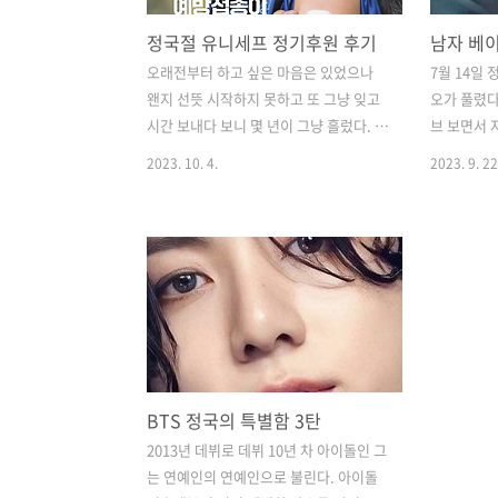
정국절 유니세프 정기후원 후기
남자 베이
오래전부터 하고 싶은 마음은 있었으나
7월 14일
왠지 선뜻 시작하지 못하고 또 그냥 잊고
오가 풀렸다
시간 보내다 보니 몇 년이 그냥 흘렀다. 인
브 보면서 
생 최초 덕질의 주인공 정국이와 마침 하
까 걱정되
2023. 10. 4.
2023. 9. 22
루 차이나는 내 생일을 기념해서 유니세
승화시켰다.
프 정기후원을 시작하게 되었다. 나에게
다. 셔츠리
선한 영감을 주는 덕질의 또 다른 긍정적
멋있다. 얼
인 면이다. 생각만 하던 것을 실천하게 한
하게 섹시하
다. 이 지구에서 우리나라에서처럼 깨끗
정체다. 
한 물을 마시고 잘 교육받으며 안전하게
뭐라고 불
사는 사람이 1% 밖에 되지 않는다고 한
연히 잘 하
다. 99%는 자신이 선택하지 않은 출생에
고 발전된
따라 죄 없이 태어남과 동시에 고통받는
많이 될거 
BTS 정국의 특별함 3탄
다. 내가 하루 외식하지 않고 보낸 한 달 2
면 되는데 
만 원은 어느 아이의 놀이터가 되고 예방
걱정되고 떨
2013년 데뷔로 데뷔 10년 차 아이돌인 그
주사되고 전염병, 대지진, 무력분쟁으로
지막은 절
는 연예인의 연예인으로 불린다. 아이돌