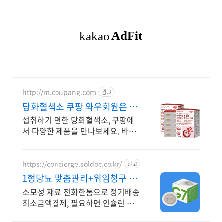
http://m.coupang.com
광고
당화혈색소 쿠팡 와우회원은 30
일 무료반품
섭취하기 편한 당화혈색소, 쿠팡에
서 다양한 제품을 만나보세요. 바쁜
일상, 간편하게 건강을 챙기고 싶다
면 로켓배송으로 받아보세요.
https://concierge.soldoc.co.kr/
광고
1형당뇨 맞춤관리+위임청구 복
잡한 청구 절차 ZERO
소모성 재료 전화한통으로 정기배송
최소금액결제, 필요하면 인슐린 처
방까지 한번에!